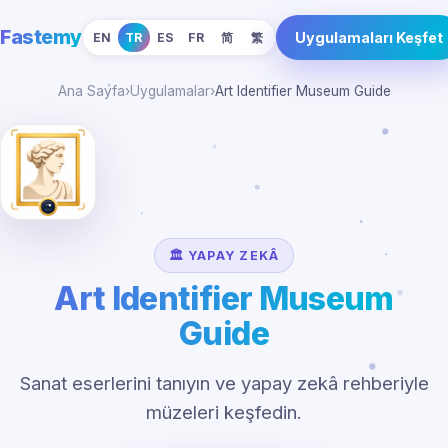
Fastemy
Uygulamaları Keşfet
EN
TR
ES
FR
简
繁
Ana Sayfa
›
Uygulamalar
›
Art Identifier Museum Guide
🏛️ YAPAY ZEKÂ
Art Identifier Museum
Guide
Sanat eserlerini tanıyın ve yapay zekâ rehberiyle
müzeleri keşfedin.