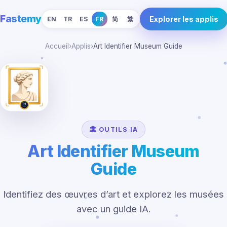
Fastemy
Explorer les applis
EN
TR
ES
FR
简
繁
Accueil
›
Applis
›
Art Identifier Museum Guide
🏛️ OUTILS IA
Art Identifier Museum
Guide
Identifiez des œuvres d’art et explorez les musées
avec un guide IA.