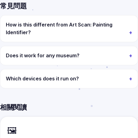
常見問題
How is this different from Art Scan: Painting
Identifier?
Does it work for any museum?
Which devices does it run on?
相關閱讀
🖼️