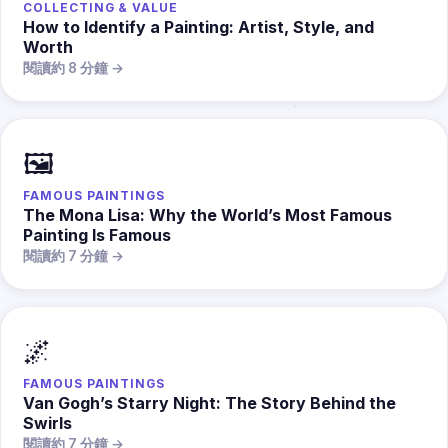
COLLECTING & VALUE
How to Identify a Painting: Artist, Style, and
Worth
閱讀約 8 分鐘 →
🖼️
FAMOUS PAINTINGS
The Mona Lisa: Why the World’s Most Famous
Painting Is Famous
閱讀約 7 分鐘 →
🌌
FAMOUS PAINTINGS
Van Gogh’s Starry Night: The Story Behind the
Swirls
閱讀約 7 分鐘 →