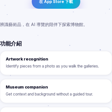
在 App Store 下載
辨識藝術品，在 AI 導覽的陪伴下探索博物館。
功能介紹
Artwork recognition
Identify pieces from a photo as you walk the galleries.
Museum companion
Get context and background without a guided tour.