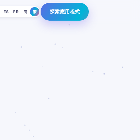
探索應用程式
ES
FR
简
繁