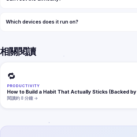
Which devices does it run on?
相關閱讀
🔁
PRODUCTIVITY
How to Build a Habit That Actually Sticks (Backed b
閱讀約 8 分鐘 →