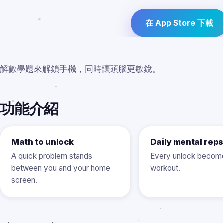
在 App Store 下載
解數學題來解鎖手機，同時讓頭腦更敏銳。
功能介紹
Math to unlock
Daily mental reps
A quick problem stands
Every unlock become
between you and your home
workout.
screen.