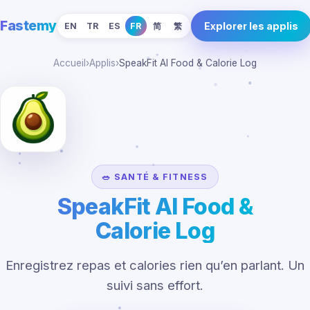
Fastemy
Explorer les applis
EN
TR
ES
FR
简
繁
Accueil
›
Applis
›
SpeakFit AI Food & Calorie Log
🥗 SANTÉ & FITNESS
SpeakFit AI Food &
Calorie Log
Enregistrez repas et calories rien qu’en parlant. Un
suivi sans effort.