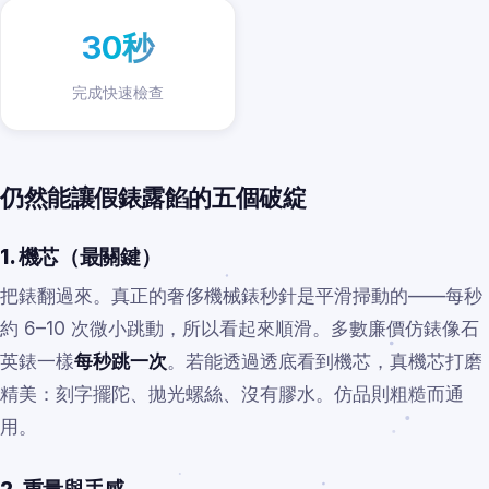
30秒
完成快速檢查
仍然能讓假錶露餡的五個破綻
1. 機芯（最關鍵）
把錶翻過來。真正的奢侈機械錶秒針是平滑掃動的——每秒
約 6–10 次微小跳動，所以看起來順滑。多數廉價仿錶像石
英錶一樣
每秒跳一次
。若能透過透底看到機芯，真機芯打磨
精美：刻字擺陀、拋光螺絲、沒有膠水。仿品則粗糙而通
用。