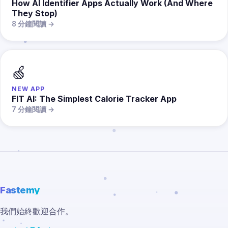
How AI Identifier Apps Actually Work (And Where
They Stop)
8 分鐘閱讀 →
🍏
NEW APP
FIT AI: The Simplest Calorie Tracker App
7 分鐘閱讀 →
Fastemy
我們始終歡迎合作。