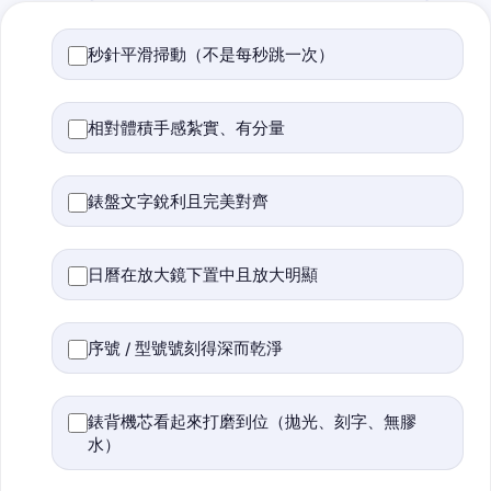
秒針平滑掃動（不是每秒跳一次）
相對體積手感紮實、有分量
錶盤文字銳利且完美對齊
日曆在放大鏡下置中且放大明顯
序號 / 型號號刻得深而乾淨
錶背機芯看起來打磨到位（拋光、刻字、無膠
水）