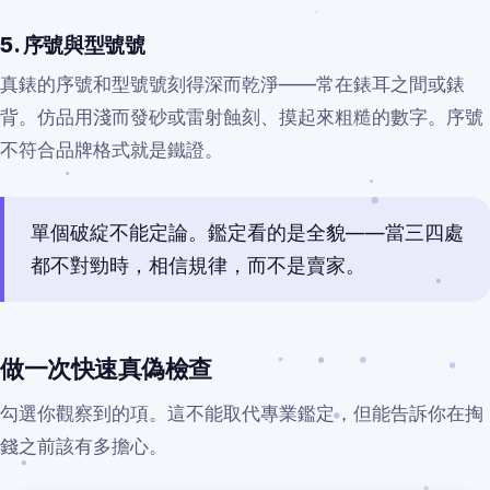
5. 序號與型號號
真錶的序號和型號號刻得深而乾淨——常在錶耳之間或錶
背。仿品用淺而發砂或雷射蝕刻、摸起來粗糙的數字。序號
不符合品牌格式就是鐵證。
單個破綻不能定論。鑑定看的是全貌——當三四處
都不對勁時，相信規律，而不是賣家。
做一次快速真偽檢查
勾選你觀察到的項。這不能取代專業鑑定，但能告訴你在掏
錢之前該有多擔心。