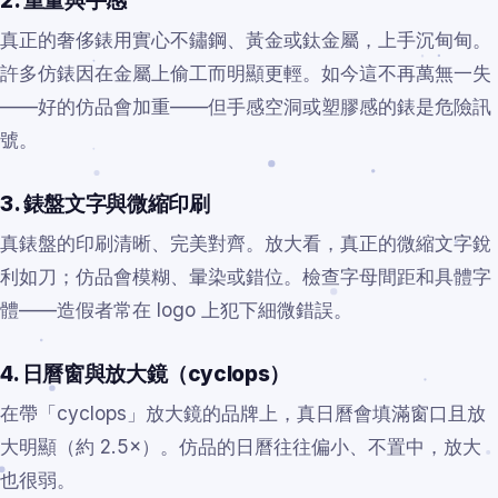
2. 重量與手感
真正的奢侈錶用實心不鏽鋼、黃金或鈦金屬，上手沉甸甸。
許多仿錶因在金屬上偷工而明顯更輕。如今這不再萬無一失
——好的仿品會加重——但手感空洞或塑膠感的錶是危險訊
號。
3. 錶盤文字與微縮印刷
真錶盤的印刷清晰、完美對齊。放大看，真正的微縮文字銳
利如刀；仿品會模糊、暈染或錯位。檢查字母間距和具體字
體——造假者常在 logo 上犯下細微錯誤。
4. 日曆窗與放大鏡（cyclops）
在帶「cyclops」放大鏡的品牌上，真日曆會填滿窗口且放
大明顯（約 2.5×）。仿品的日曆往往偏小、不置中，放大
也很弱。