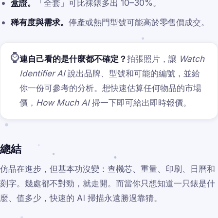
盒證。
「全套」可比裸錶多出 10–30%。
稀有度與需求。
停產或熱門型號可能高於零售價成交。
⌚
連自己看的是什麼都不確定？
拍張照片，讓
Watch
Identifier AI
說出品牌、型號和可能的編號，並給
你一份可參考的分析。想快速估算任何物品的市場
價，
How Much AI
掃一下即可給出即時報價。
總結
仿品在進步，但基本功沒變：查機芯、重量、印刷、日曆和
刻字。幾處都不對勁，就走開。而當你只想知道一只錶是什
麼、值多少，快速的 AI 掃描永遠勝過靠猜。