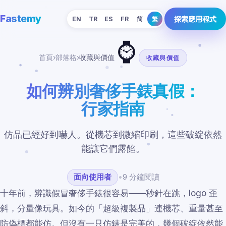
Fastemy
探索應用程式
EN
TR
ES
FR
简
繁
⌚
首頁
›
部落格
›
收藏與價值
收藏與價值
如何辨別奢侈手錶真假：
行家指南
仿品已經好到嚇人。從機芯到微縮印刷，這些破綻依然
能讓它們露餡。
面向使用者
•
9 分鐘閱讀
十年前，辨識假冒奢侈手錶很容易——秒針在跳，logo 歪
斜，分量像玩具。如今的「超級複製品」連機芯、重量甚至
防偽標都能仿。但沒有一只仿錶是完美的，幾個破綻依然能