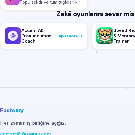
Topu sektir ve tüm tuğlaları kır.
Zekâ oyunlarını sever mi
Accent AI:
Speed Re
Pronunciation
& Memor
App Store →
Coach
Trainer
Fastemy
Her zaman iş birliğine açığız.
contact@fastemy.com