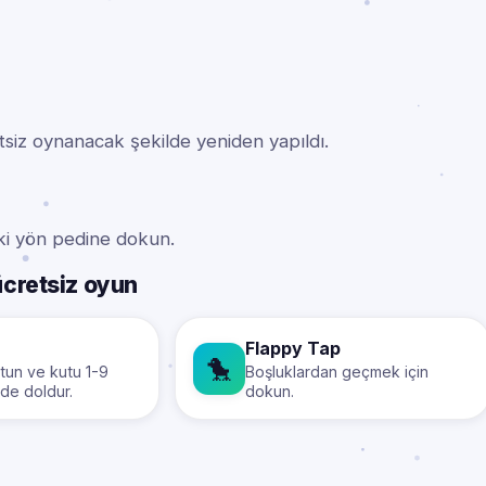
tsiz oynanacak şekilde yeniden yapıldı.
aki yön pedine dokun.
ücretsiz oyun
Flappy Tap
🐤
ütun ve kutu 1-9
Boşluklardan geçmek için
lde doldur.
dokun.