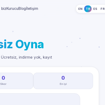
 biz
Kurucu
Blog
İletişim
EN
TR
ES
FR
siz Oyna
Ücretsiz, indirme yok, kayıt
0
0
Skor
En iyi