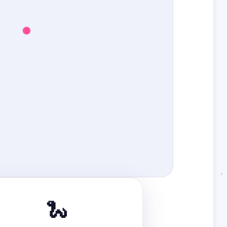
▲
🐍
▼
◀
▶