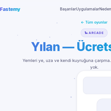
Fastemy
Başarılar
Uygulamalar
Neden
← Tüm oyunlar
🐍 ARCADE
Yılan — Ücret
Yemleri ye, uza ve kendi kuyruğuna çarpma. 
yok.