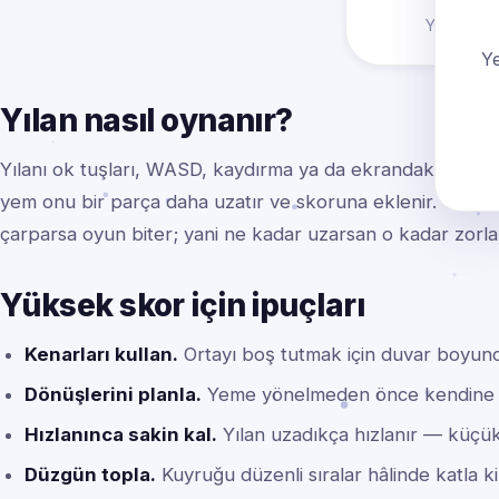
Yönlendir
Ye
Yılan nasıl oynanır?
Yılanı ok tuşları, WASD, kaydırma ya da ekrandaki ped ile
yem onu bir parça daha uzatır ve skoruna eklenir. Yılan
çarparsa oyun biter; yani ne kadar uzarsan o kadar zorlaş
Yüksek skor için ipuçları
Kenarları kullan.
Ortayı boş tutmak için duvar boyunca
Dönüşlerini planla.
Yeme yönelmeden önce kendine he
Hızlanınca sakin kal.
Yılan uzadıkça hızlanır — küçük v
Düzgün topla.
Kuyruğu düzenli sıralar hâlinde katla ki