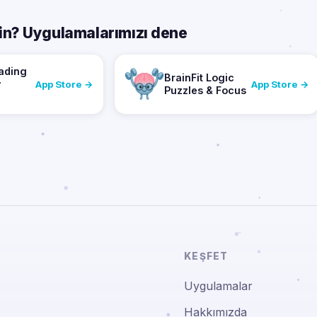
sin? Uygulamalarımızı dene
ading
BrainFit Logic
y
App Store →
App Store →
Puzzles & Focus
KEŞFET
Uygulamalar
Hakkımızda