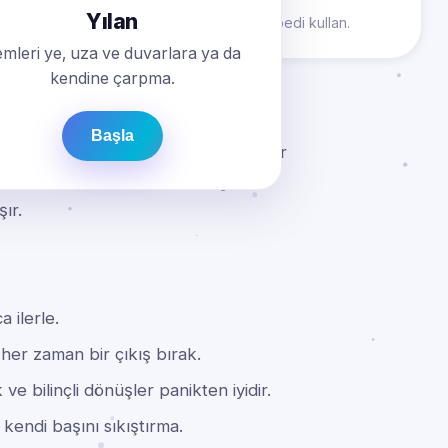
Yılan
mek için ok tuşları, WASD, kaydırma ya da pedi kullan.
mleri ye, uza ve duvarlara ya da
kendine çarpma.
Başla
 tahtada yönlendir. Yılanın yediği her
 bir duvara ya da kendi kuyruğuna
ır.
 ilerle.
r zaman bir çıkış bırak.
e bilinçli dönüşler panikten iyidir.
 kendi başını sıkıştırma.