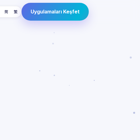
Uygulamaları Keşfet
简
繁