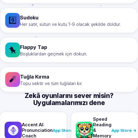
Sudoku
9️⃣
Her satır, sütun ve kutu 1-9 olacak şekilde doldur.
Flappy Tap
🐤
Boşluklardan geçmek için dokun.
Tuğla Kırma
🧨
Topu sektir ve tüm tuğlaları kır.
Zekâ oyunlarını sever misin?
Uygulamalarımızı dene
Speed
Accent AI:
Reading
Pronunciation
&
App Store →
App Store →
Coach
Memory