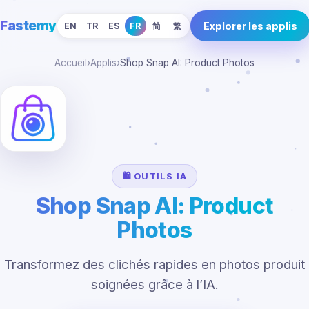
Fastemy
Explorer les applis
EN
TR
ES
FR
简
繁
Accueil
›
Applis
›
Shop Snap AI: Product Photos
🛍️ OUTILS IA
Shop Snap AI: Product
Photos
Transformez des clichés rapides en photos produit
soignées grâce à l’IA.