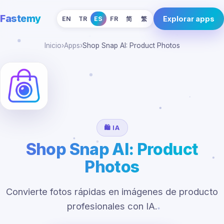
Fastemy
Explorar apps
EN
TR
ES
FR
简
繁
Inicio
›
Apps
›
Shop Snap AI: Product Photos
🛍️ IA
Shop Snap AI: Product
Photos
Convierte fotos rápidas en imágenes de producto
profesionales con IA.