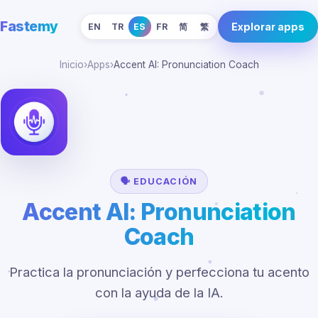
Fastemy
Explorar apps
EN
TR
ES
FR
简
繁
Inicio
›
Apps
›
Accent AI: Pronunciation Coach
🗣️ EDUCACIÓN
Accent AI: Pronunciation
Coach
Practica la pronunciación y perfecciona tu acento
con la ayuda de la IA.