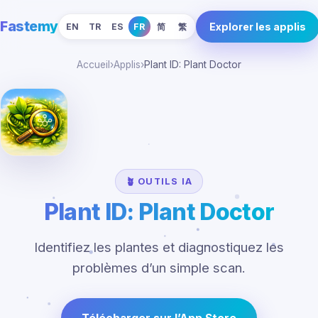
Fastemy
Explorer les applis
EN
TR
ES
FR
简
繁
Accueil
›
Applis
›
Plant ID: Plant Doctor
🪴 OUTILS IA
Plant ID: Plant Doctor
Identifiez les plantes et diagnostiquez les
problèmes d’un simple scan.