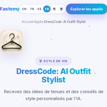
Fastemy
Explorer les applis
EN
TR
ES
FR
简
繁
Accueil
›
Applis
›
DressCode: AI Outfit Stylist
👗 STYLE DE VIE
DressCode: AI Outfit
Stylist
Recevez des idées de tenues et des conseils de
style personnalisés par l’IA.