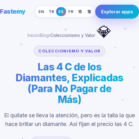
Fastemy
Explorar apps
EN
TR
ES
FR
简
繁
💎
Inicio
›
Blog
›
Coleccionismo y Valor
COLECCIONISMO Y VALOR
Las 4 C de los
Diamantes, Explicadas
(Para No Pagar de
Más)
El quilate se lleva la atención, pero es la talla la que
hace brillar un diamante. Así fijan el precio las 4 C.